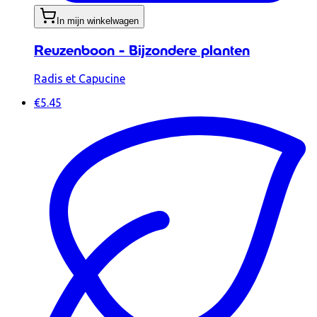
In mijn winkelwagen
Reuzenboon - Bijzondere planten
Radis et Capucine
€5.45