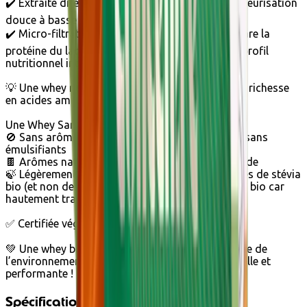
✔️ Extraite directement du lait bio après une pasteurisation
douce à basse température
✔️ Micro-filtration tangentielle ultra-fine qui sépare la
protéine du lactosérum tout en conservant son profil
nutritionnel intact
💡 Une whey non dénaturée, conservant toute sa richesse
en acides aminés essentiels
Une Whey Sans Additifs, Juste l’Essentiel
🚫 Sans arômes chimiques, sans conservateurs, sans
émulsifiants
🍫 Arômes naturels bio : chocolat ou café Fairtrade
🍃 Légèrement sucrée avec une infusion de feuilles de stévia
bio (et non des glycosides de stéviol, interdits en bio car
hautement transformés).
✅ Certifiée végétarienne et sans gluten
💚 Une whey bio pure, savoureuse et respectueuse de
l’environnement, idéale pour une nutrition naturelle et
performante ! 💪✨
Spécifications