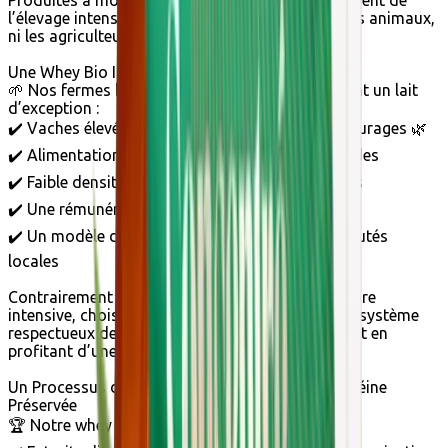
Produites à moindre coût, elles proviennent souvent de
l’élevage intensif, un modèle qui ne respecte ni les animaux,
ni les agriculteurs, ni l’environnement.
Une Whey Bio Issu d’un Élevage Responsable
🌱 Nos fermes biologiques familiales garantissent un lait
d’exception :
✔️ Vaches élevées en plein air avec accès aux pâturages 🌿
✔️ Alimentation biologique, sans OGM ni pesticides
✔️ Faible densité d’élevage, sans attache ni stress
✔️ Une rémunération équitable des agriculteurs
✔️ Un modèle durable qui préserve les communautés
locales
Contrairement aux protéines issues de l’agriculture
intensive, choisir une whey bio, c’est soutenir un système
respectueux des animaux et des producteurs tout en
profitant d’une protéine de meilleure qualité.
Un Processus de Fabrication Doux pour une Protéine
Préservée
🏆 Notre whey bio est une référence en Europe