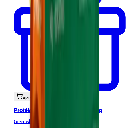
Ajouter au panier
Protéine Végétale BIO Café 900g
Greenwhey