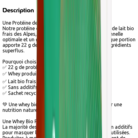
Description
Une Protéine de Whey Bio Pure et Naturelle
Notre protéine de whey bio est fabriquée à partir de lait bio
frais des Alpes, garantissant une qualité nutritionnelle
optimale et un goût naturellement agréable. Chaque portion
apporte 22 g de protéines bio, sans additifs ni ingrédients
superflus.
Pourquoi choisir notre whey bio ?
✅ 22 g de protéines bio par portion 💪
✅ Whey produite par Prolactal® 🏆
✅ Lait bio frais issu de fermes des Alpes 🥛
✅ Sans additifs ni arômes artificiels ❌
✅ Sachet recyclable, sans doseur plastique ♻️
💚 Une whey bio pure et respectueuse, idéale pour une
nutrition naturelle et performante ! 🌿✨
Une Whey Bio Pure, Éthique et de Haute Qualité
La majorité des whey du marché sont chargées en additifs
pour masquer la mauvaise qualité des protéines utilisées.