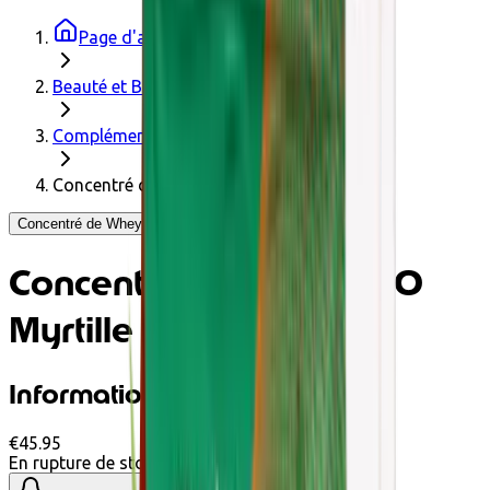
Page d'accueil
Beauté et Bien-être
Compléments alimentaires
Concentré de Whey BIO Myrtille 900g
Concentré de Whey BIO Myrtille 900g - Greenwhey
Concentré de Whey BIO
Myrtille 900g
Informations produit
€45.95
En rupture de stock