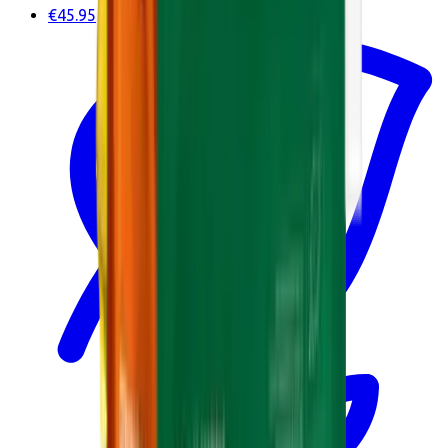
€45.95