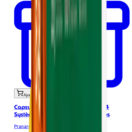
Ajouter au panier
Capsules aux huiles essentielles - 4
Système immunitaire BIO - 30 caps
Pranarôm