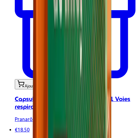
Ajouter au panier
Capsules aux huiles essentielles - 1 Voies
respiratoires BIO - 30 caps
Pranarôm
€18.50