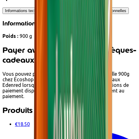
Informations techniques
Ingrédients
Informations nutritionnelles
Informations techniques
Poids :
900 g
Payer avec Ecochèques et Chèques-
cadeaux
Vous pouvez payer Concentré de Whey BIO Myrtille 900g
chez Ecoshop avec Ecochèques et Chèques-cadeaux
Edenred lorsqu'il respecte les conditions. Les options de
paiement disponibles s'affichent automatiquement au
paiement.
Produits associés
€18.50