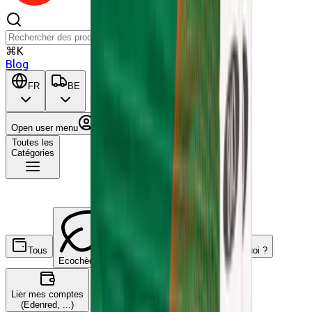
⌘K
Blog
FR
BE
Open user menu
Panier
Toutes les
Catégories
Tous
C'est quoi ?
Ecochèques
Chèques-cadeaux
Lier mes comptes
(Edenred, ...)