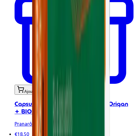
Ajouter au panier
Capsules aux huiles essentielles - Origan
+ BIO - 30 caps
Pranarôm
€18.50